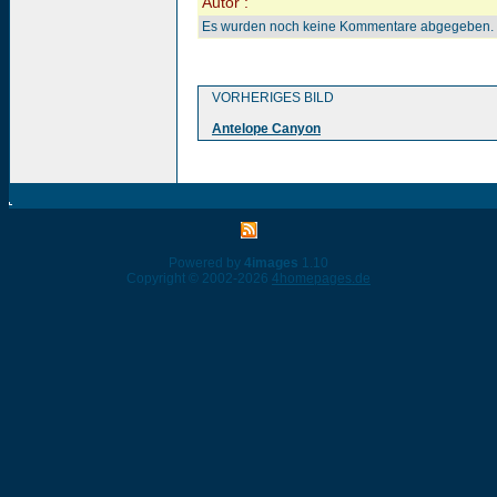
Autor :
Es wurden noch keine Kommentare abgegeben.
VORHERIGES BILD
Antelope Canyon
Powered by
4images
1.10
Copyright © 2002-2026
4homepages.de