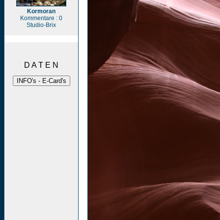
Kormoran
Kommentare : 0
Studio-Brix
D A T E N