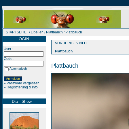
STARTSEITE
/
Libellen
/
Plattbauch
/ Plattbauch
LOGIN
VORHERIGES BILD
User :
Plattbauch
Code :
Plattbauch
Automatisch
»
Password vergessen
»
Registrierung & Info
Dia - Show