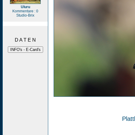
Uluru
Kommentare : 0
Studio-Brix
D A T E N
Plat