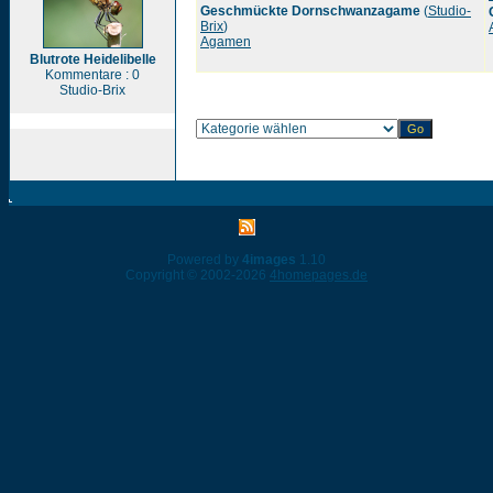
Geschmückte Dornschwanzagame
(
Studio-
Brix
)
Agamen
Blutrote Heidelibelle
Kommentare : 0
Studio-Brix
Powered by
4images
1.10
Copyright © 2002-2026
4homepages.de