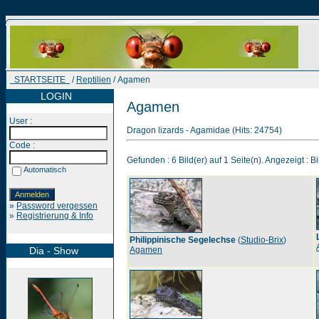
STARTSEITE
/
Reptilien
/ Agamen
LOGIN
Agamen
User :
Dragon lizards - Agamidae (Hits: 24754)
Code :
Gefunden : 6 Bild(er) auf 1 Seite(n). Angezeigt : Bi
Automatisch
»
Password vergessen
»
Registrierung & Info
Philippinische Segelechse
(
Studio-Brix
)
Dia - Show
Agamen