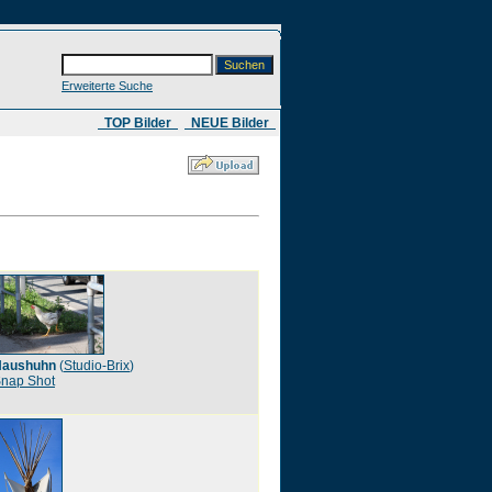
Erweiterte Suche
​ TOP Bilder
NEUE Bilder
Haushuhn
(
Studio-Brix
)
nap Shot