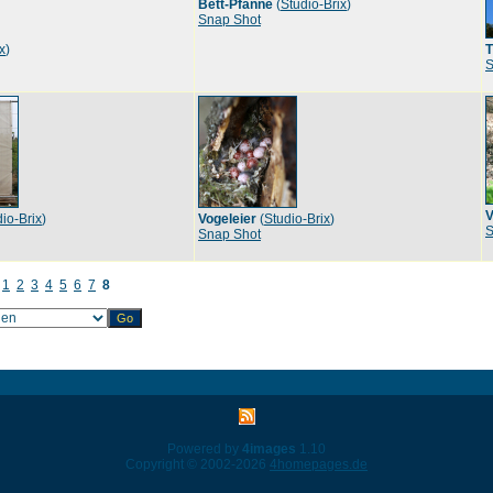
Bett-Pfanne
(
Studio-Brix
)
Snap Shot
x
)
T
S
V
io-Brix
)
Vogeleier
(
Studio-Brix
)
S
Snap Shot
1
2
3
4
5
6
7
8
Powered by
4images
1.10
Copyright © 2002-2026
4homepages.de