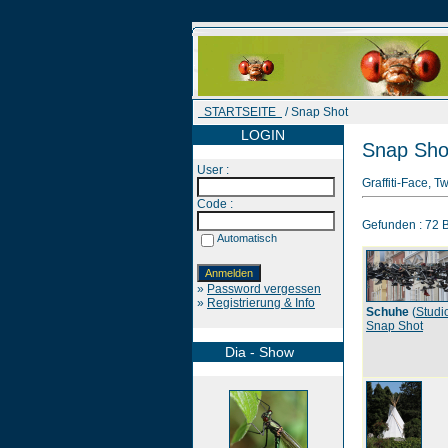
STARTSEITE
/ Snap Shot
LOGIN
Snap Sho
User :
Graffiti-Face, T
Code :
Gefunden : 72 Bi
Automatisch
»
Password vergessen
»
Registrierung & Info
Schuhe
(
Studi
Snap Shot
Dia - Show