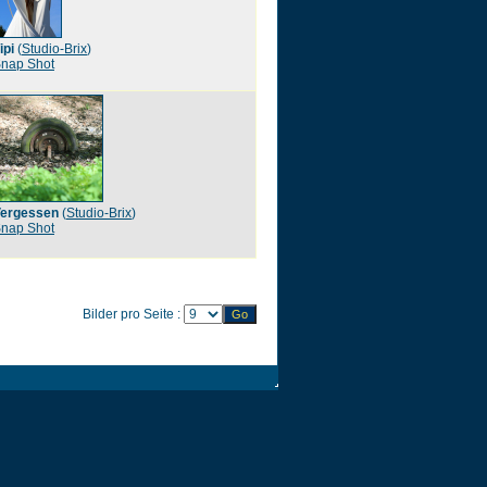
ipi
(
Studio-Brix
)
nap Shot
ergessen
(
Studio-Brix
)
nap Shot
Bilder pro Seite :