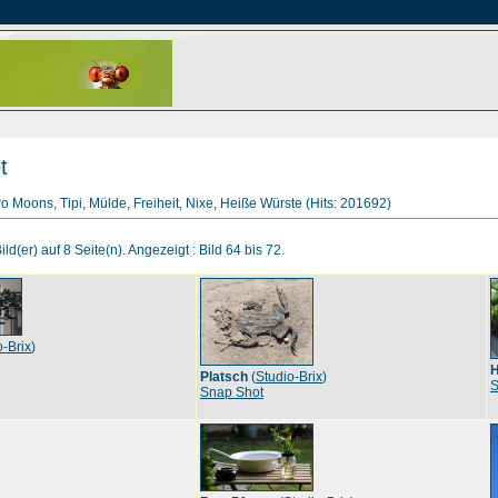
t
wo Moons, Tipi, Mülde, Freiheit, Nixe, Heiße Würste (Hits: 201692)
ld(er) auf 8 Seite(n). Angezeigt : Bild 64 bis 72.
o-Brix
)
Platsch
(
Studio-Brix
)
S
Snap Shot