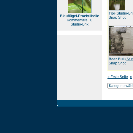
Tipi
(
Studio-Bri
Blauflügel-Prachtlibelle
Snap Shot
Kommentare : 0
Studio-Brix
Bear Bull
(
Stud
Snap Shot
« Erste Seite
«