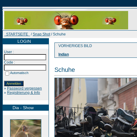
STARTSEITE
/
Snap Shot
/ Schuhe
LOGIN
VORHERIGES BILD
User :
Indian
Code :
Schuhe
Automatisch
»
Password vergessen
»
Registrierung & Info
Dia - Show