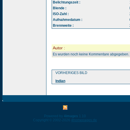
Belichtungszeit :
Blende :
ISO-Zahl :
Aufnahmedatum :
Brennweite :
Autor :
Es wurden noch keine Kommentare abgegeben.
VORHERIGES BILD
Indian
Powered by
4images
1.10
Copyright © 2002-2026
4homepages.de