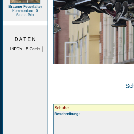
Brauner Feuerfalter
Kommentare : 0
Studio-Brix
D A T E N
Sc
Schuhe
Beschreibung :