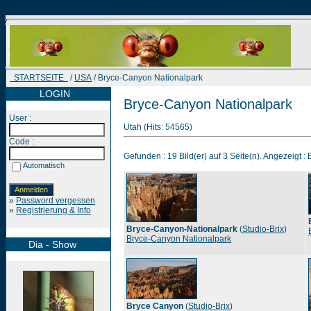
STARTSEITE
/
USA
/ Bryce-Canyon Nationalpark
LOGIN
Bryce-Canyon Nationalpark
User :
Utah (Hits: 54565)
Code :
Gefunden : 19 Bild(er) auf 3 Seite(n). Angezeigt : B
Automatisch
»
Password vergessen
»
Registrierung & Info
Bryce-Canyon-Nationalpark
(
Studio-Brix
)
Bryce-Canyon Nationalpark
Dia - Show
Bryce Canyon
(
Studio-Brix
)