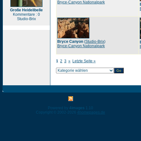
Bryce-Canyon Nationalpark
Große Heidelibelle
Kommentare : 0
Studio-Brix
Bryce Canyon
(
Studio-Brix
)
Bryce-Canyon Nationalpark
1
2
3
»
Letzte Seite »
Powered by
4images
1.10
Copyright © 2002-2026
4homepages.de