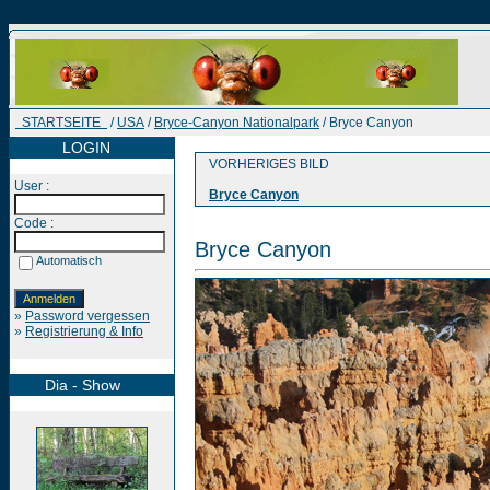
STARTSEITE
/
USA
/
Bryce-Canyon Nationalpark
/ Bryce Canyon
LOGIN
VORHERIGES BILD
User :
Bryce Canyon
Code :
Bryce Canyon
Automatisch
»
Password vergessen
»
Registrierung & Info
Dia - Show