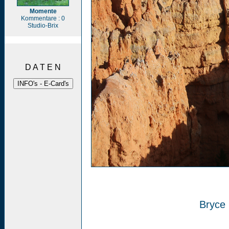
Momente
Kommentare : 0
Studio-Brix
D A T E N
Bryce