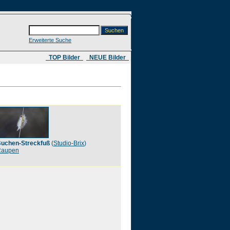
Erweiterte Suche
​ TOP Bilder
NEUE Bilder
uchen-Streckfuß
(
Studio-Brix
)
Raupen