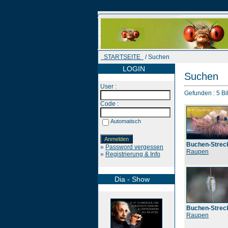
STARTSEITE
/ Suchen
LOGIN
Suchen
User :
Gefunden : 5 Bil
Code :
Automatisch
Buchen-Strec
»
Password vergessen
Raupen
»
Registrierung & Info
Dia - Show
Buchen-Strec
Raupen