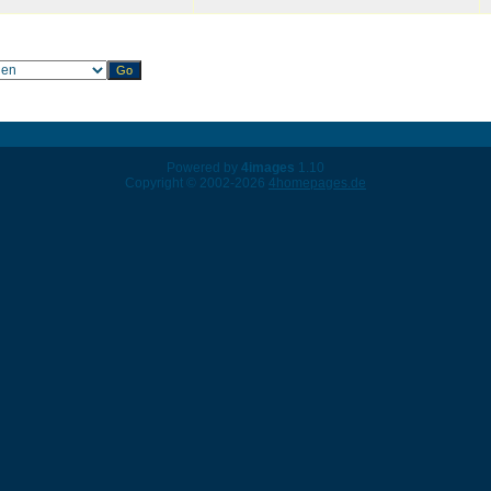
Powered by
4images
1.10
Copyright © 2002-2026
4homepages.de