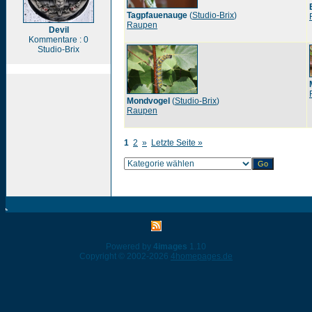
Tagpfauenauge
(
Studio-Brix
)
Raupen
Devil
Kommentare : 0
Studio-Brix
Mondvogel
(
Studio-Brix
)
Raupen
1
2
»
Letzte Seite »
Powered by
4images
1.10
Copyright © 2002-2026
4homepages.de