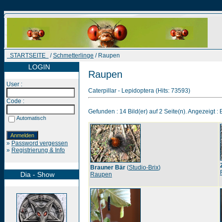
STARTSEITE
/
Schmetterlinge
/ Raupen
LOGIN
Raupen
User :
Caterpillar - Lepidoptera (Hits: 73593)
Code :
Gefunden : 14 Bild(er) auf 2 Seite(n). Angezeigt : B
Automatisch
»
Password vergessen
»
Registrierung & Info
Brauner Bär
(
Studio-Brix
)
Dia - Show
Raupen