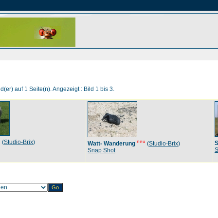
d(er) auf 1 Seite(n). Angezeigt : Bild 1 bis 3.
u
(
Studio-Brix
)
neu
S
Watt- Wanderung
(
Studio-Brix
)
S
Snap Shot