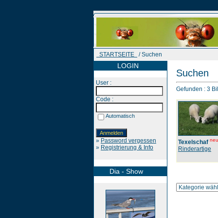
STARTSEITE
/ Suchen
LOGIN
Suchen
User :
Gefunden : 3 Bil
Code :
Automatisch
»
Password vergessen
ne
Texelschaf
»
Registrierung & Info
Rinderartige
Dia - Show