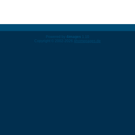
Powered by
4images
1.10
Copyright © 2002-2026
4homepages.de