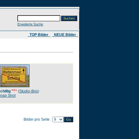
Erweiterte Suche
​ TOP Bilder
NEUE Bilder
neu
chillig
(
Studio-Brix
)
nap Shot
Bilder pro Seite :