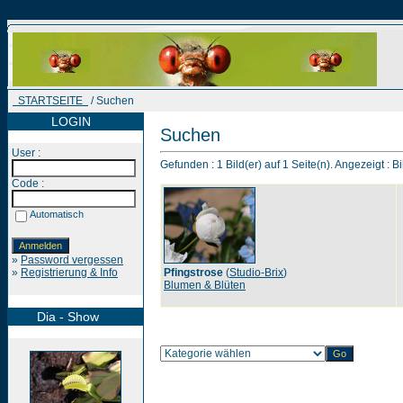
STARTSEITE
/ Suchen
LOGIN
Suchen
User :
Gefunden : 1 Bild(er) auf 1 Seite(n). Angezeigt : Bi
Code :
Automatisch
»
Password vergessen
»
Registrierung & Info
Pfingstrose
(
Studio-Brix
)
Blumen & Blüten
Dia - Show