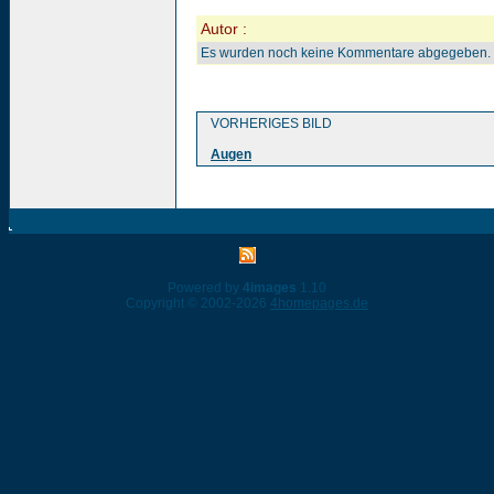
Autor :
Es wurden noch keine Kommentare abgegeben.
VORHERIGES BILD
Augen
Powered by
4images
1.10
Copyright © 2002-2026
4homepages.de