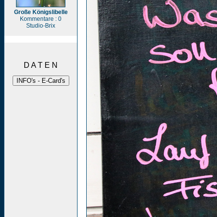
Große Königslibelle
Kommentare : 0
Studio-Brix
D A T E N