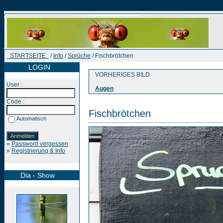
STARTSEITE
/
Info
/
Sprüche
/ Fischbrötchen
LOGIN
VORHERIGES BILD
User :
Augen
Code :
Fischbrötchen
Automatisch
»
Password vergessen
»
Registrierung & Info
Dia - Show