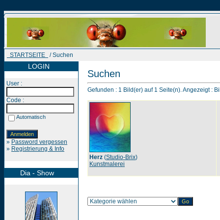
STARTSEITE
/ Suchen
LOGIN
Suchen
User :
Gefunden : 1 Bild(er) auf 1 Seite(n). Angezeigt : Bi
Code :
Automatisch
»
Password vergessen
»
Registrierung & Info
Herz
(
Studio-Brix
)
Kunstmalerei
Dia - Show