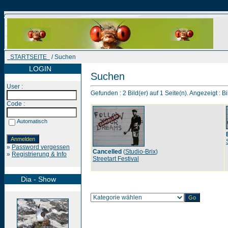
STARTSEITE
/ Suchen
LOGIN
Suchen
User :
Gefunden : 2 Bild(er) auf 1 Seite(n). Angezeigt : Bi
Code :
Automatisch
»
Password vergessen
Cancelled
(
Studio-Brix
)
»
Registrierung & Info
Streetart Festival
Dia - Show