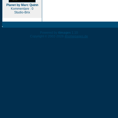
Planet by Marc Quinn
Kommentare : 0
Studio-Brix
Powered by
4images
1.10
Copyright © 2002-2026
4homepages.de