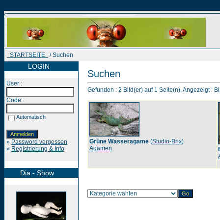
STARTSEITE
/ Suchen
LOGIN
Suchen
User :
Gefunden : 2 Bild(er) auf 1 Seite(n). Angezeigt : Bi
Code :
Automatisch
Grüne Wasseragame
(
Studio-Brix
)
»
Password vergessen
Agamen
»
Registrierung & Info
Dia - Show