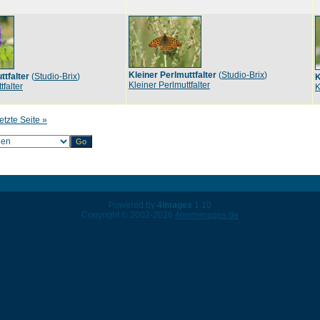
Kleiner Perlmuttfalter
(
Studio-Brix
)
ttfalter
(
Studio-Brix
)
K
Kleiner Perlmuttfalter
tfalter
K
etzte Seite »
Powered by
4images
1.10
Copyright © 2002-2026
4homepages.de