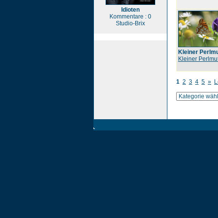
Idioten
Kommentare : 0
Studio-Brix
Kleiner Perlmu
Kleiner Perlmut
1
2
3
4
5
»
L