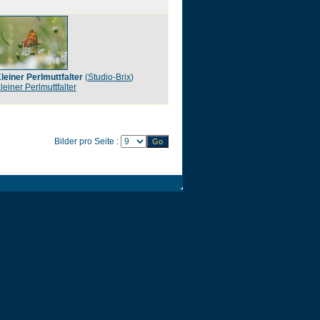
leiner Perlmuttfalter
(
Studio-Brix
)
leiner Perlmuttfalter
Bilder pro Seite :