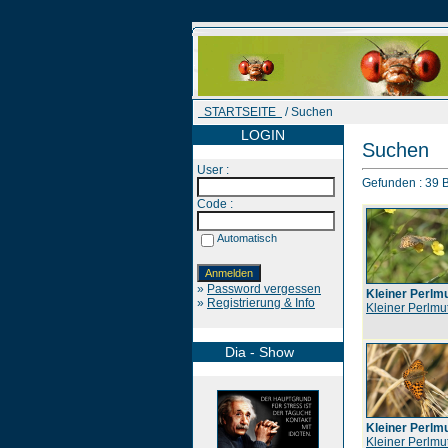
STARTSEITE
/ Suchen
LOGIN
Suchen
User :
Gefunden : 39 Bi
Code :
Automatisch
»
Password vergessen
Kleiner Perlmu
»
Registrierung & Info
Kleiner Perlmut
Dia - Show
Kleiner Perlmu
Kleiner Perlmut