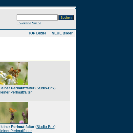
Erweiterte Suche
​ TOP Bilder
NEUE Bilder
leiner Perlmuttfalter
(
Studio-Brix
)
leiner Perlmuttfalter
leiner Perlmuttfalter
(
Studio-Brix
)
leiner Perlmuttfalter