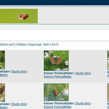
ld(er) auf 5 Seite(n). Angezeigt : Bild 1 bis 9.
ttfalter
(
Studio-Brix
)
K
Kleiner Perlmuttfalter
(
Studio-Brix
)
tfalter
K
Kleiner Perlmuttfalter
Kleiner Perlmuttfalter
(
Studio-Brix
)
K
ttfalter
(
Studio-Brix
)
Kleiner Perlmuttfalter
K
tfalter