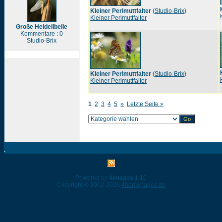
Kleiner Perlmuttfalter
(
Studio-Brix
)
Kleiner Perlmuttfalter
Große Heidelibelle
Kommentare : 0
Studio-Brix
Kleiner Perlmuttfalter
(
Studio-Brix
)
Kleiner Perlmuttfalter
1
2
3
4
5
»
Letzte Seite »
Powered by
4images
1.10
Copyright © 2002-2026
4homepages.de