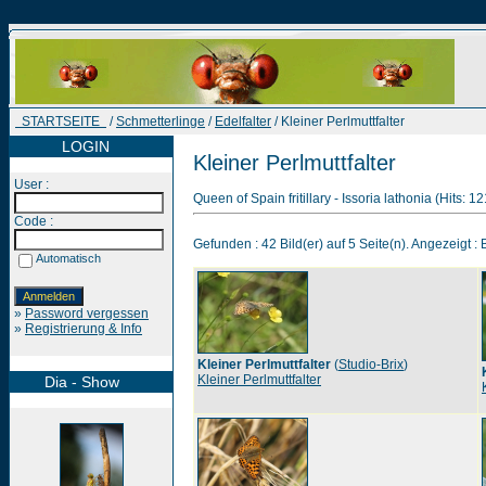
STARTSEITE
/
Schmetterlinge
/
Edelfalter
/ Kleiner Perlmuttfalter
LOGIN
Kleiner Perlmuttfalter
User :
Queen of Spain fritillary - Issoria lathonia (Hits: 1
Code :
Gefunden : 42 Bild(er) auf 5 Seite(n). Angezeigt : B
Automatisch
»
Password vergessen
»
Registrierung & Info
Kleiner Perlmuttfalter
(
Studio-Brix
)
Kleiner Perlmuttfalter
Dia - Show