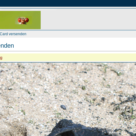
eCard versenden
enden
ng