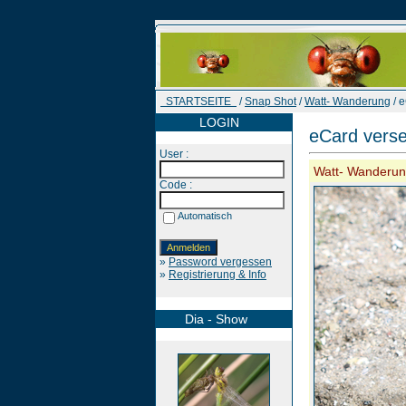
STARTSEITE
/
Snap Shot
/
Watt- Wanderung
/ 
LOGIN
eCard vers
User :
Watt- Wanderu
Code :
Automatisch
»
Password vergessen
»
Registrierung & Info
Dia - Show