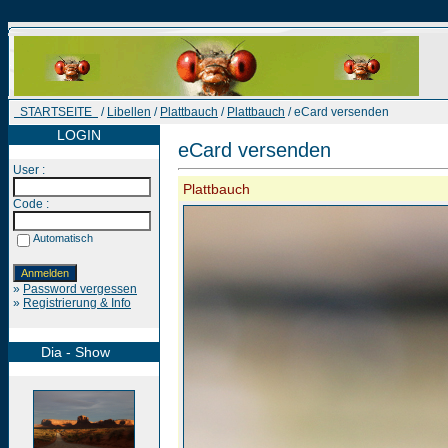
STARTSEITE
/
Libellen
/
Plattbauch
/
Plattbauch
/ eCard versenden
LOGIN
eCard versenden
User :
Plattbauch
Code :
Automatisch
»
Password vergessen
»
Registrierung & Info
Dia - Show