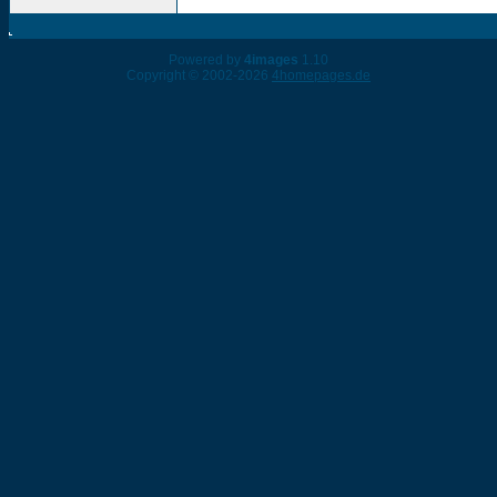
Powered by
4images
1.10
Copyright © 2002-2026
4homepages.de