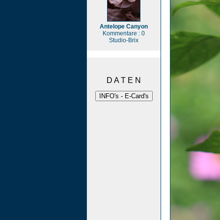
Antelope Canyon
Kommentare : 0
Studio-Brix
D A T E N