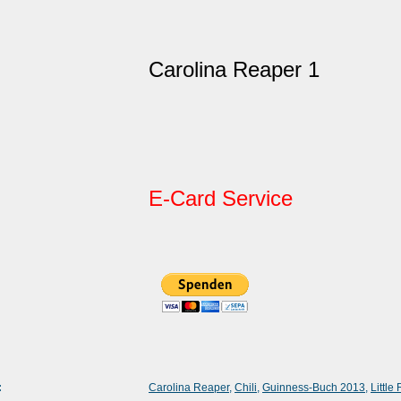
Carolina Reaper 1
E-Card Service
:
Carolina Reaper
,
Chili
,
Guinness-Buch 2013
,
Littl