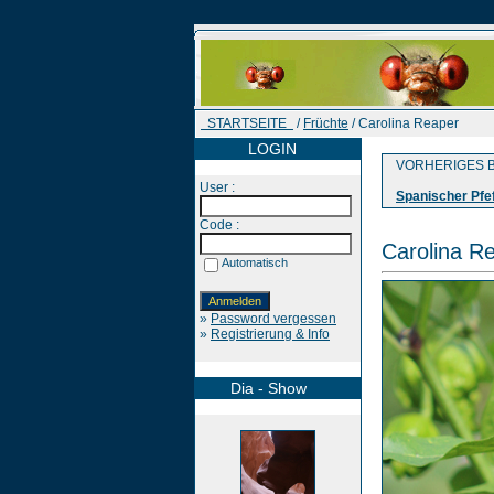
STARTSEITE
/
Früchte
/ Carolina Reaper
LOGIN
VORHERIGES B
User :
Spanischer Pfe
Code :
Carolina R
Automatisch
»
Password vergessen
»
Registrierung & Info
Dia - Show