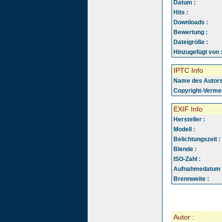
Datum :
Hits :
Downloads :
Bewertung :
Dateigröße :
Hinzugefügt von 
IPTC Info
Name des Autors
Copyright-Vermer
EXIF Info
Hersteller :
Modell :
Belichtungszeit :
Blende :
ISO-Zahl :
Aufnahmedatum 
Brennweite :
Autor :