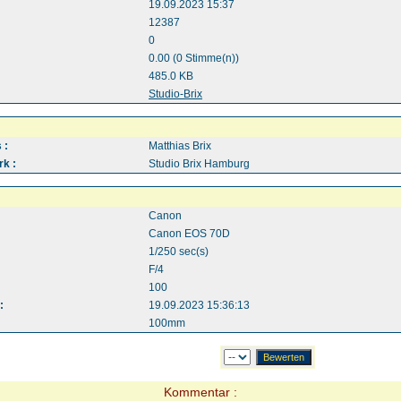
19.09.2023 15:37
12387
0
0.00 (0 Stimme(n))
485.0 KB
:
Studio-Brix
 :
Matthias Brix
k :
Studio Brix Hamburg
Canon
Canon EOS 70D
1/250 sec(s)
F/4
100
:
19.09.2023 15:36:13
100mm
Kommentar :