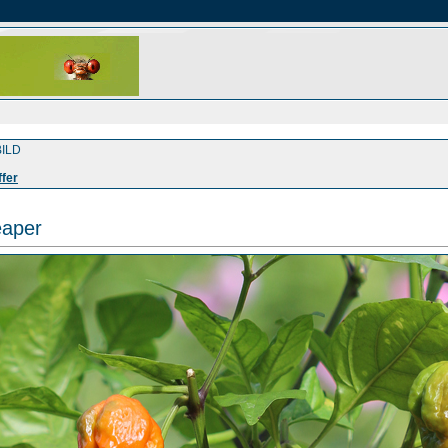
ILD
ffer
eaper