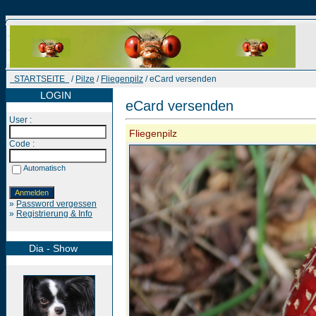
STARTSEITE
/
Pilze
/
Fliegenpilz
/ eCard versenden
LOGIN
eCard versenden
User :
Fliegenpilz
Code :
Automatisch
»
Password vergessen
»
Registrierung & Info
Dia - Show