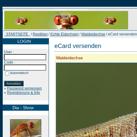
STARTSEITE
/
Reptilien
/
Echte Eidechsen
/
Waldeidechse
/ eCard versenden
LOGIN
eCard versenden
User :
Waldeidechse
Code :
Automatisch
»
Password vergessen
»
Registrierung & Info
Dia - Show