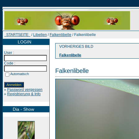
STARTSEITE
/
Libellen
/
Falkenlibelle
/ Falkenlibelle
LOGIN
VORHERIGES BILD
User :
Falkenlibelle
Code :
Falkenlibelle
Automatisch
»
Password vergessen
»
Registrierung & Info
Dia - Show