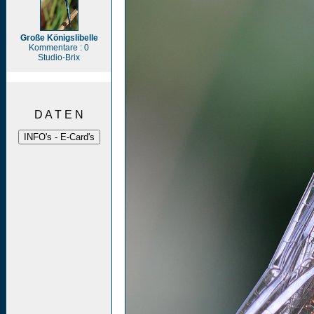
Große Königslibelle
Kommentare : 0
Studio-Brix
D A T E N