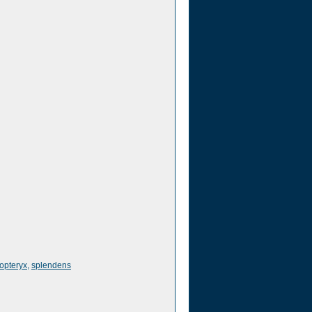
opteryx
,
splendens