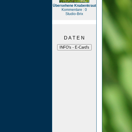
Übersehene Knabenkraut
Kommentare : 0
Studio-Brix
D A T E N