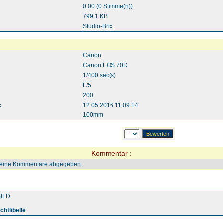
0.00 (0 Stimme(n))
799.1 KB
:
Studio-Brix
Canon
Canon EOS 70D
1/400 sec(s)
F/5
200
:
12.05.2016 11:09:14
100mm
Kommentar :
keine Kommentare abgegeben.
ILD
htlibelle