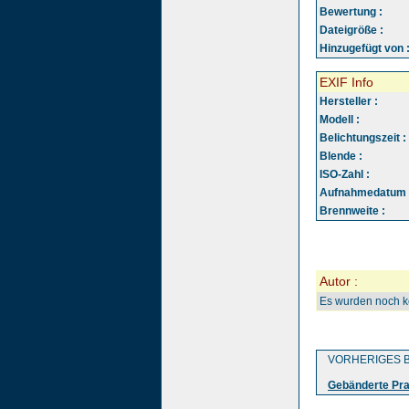
Bewertung :
Dateigröße :
Hinzugefügt von 
EXIF Info
Hersteller :
Modell :
Belichtungszeit :
Blende :
ISO-Zahl :
Aufnahmedatum 
Brennweite :
Autor :
Es wurden noch 
VORHERIGES B
Gebänderte Prac