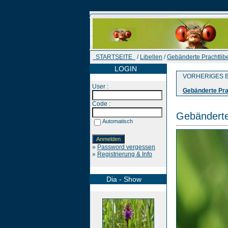
STARTSEITE
/
Libellen
/
Gebänderte Prachtlibe
LOGIN
VORHERIGES B
User :
Gebänderte Prac
Code :
Gebänderte 
Automatisch
»
Password vergessen
»
Registrierung & Info
Dia - Show