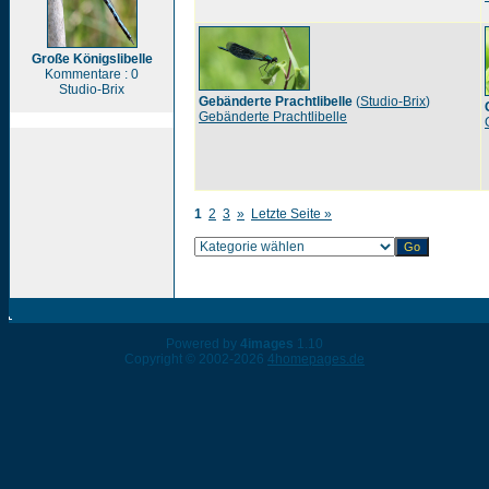
Große Königslibelle
Kommentare : 0
Studio-Brix
Gebänderte Prachtlibelle
(
Studio-Brix
)
Gebänderte Prachtlibelle
1
2
3
»
Letzte Seite »
Powered by
4images
1.10
Copyright © 2002-2026
4homepages.de