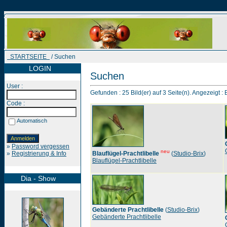
STARTSEITE
/ Suchen
LOGIN
Suchen
User :
Gefunden : 25 Bild(er) auf 3 Seite(n). Angezeigt : B
Code :
Automatisch
»
Password vergessen
neu
»
Registrierung & Info
Blauflügel-Prachtlibelle
(
Studio-Brix
)
Blauflügel-Prachtlibelle
Dia - Show
Gebänderte Prachtlibelle
(
Studio-Brix
)
Gebänderte Prachtlibelle