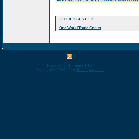
VORHERIGES BILD
One World Trade Center
Powered by
4images
1.10
Copyright © 2002-2026
4homepages.de