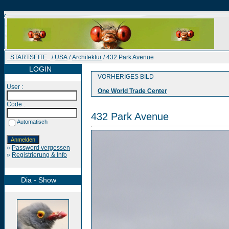
STARTSEITE
/
USA
/
Architektur
/ 432 Park Avenue
LOGIN
VORHERIGES BILD
User :
One World Trade Center
Code :
432 Park Avenue
Automatisch
»
Password vergessen
»
Registrierung & Info
Dia - Show