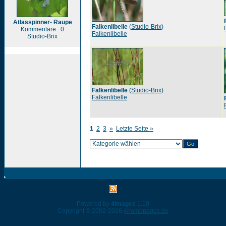
Atlasspinner- Raupe
Falkenlibelle
(
Studio-Brix
)
Kommentare : 0
Falkenlibelle
Studio-Brix
Falkenlibelle
(
Studio-Brix
)
Falkenlibelle
1
2
3
»
Letzte Seite »
Powered by
4images
1.10
Copyright © 2002-2026
4homepages.de