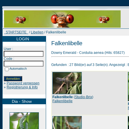
STARTSEITE
/
Libellen
/ Falkenlibelle
LOGIN
Falkenlibelle
User :
Downy Emerald - Cordulia aenea (Hits: 65827)
Code :
Gefunden : 27 Bild(er) auf 3 Seite(n). Angezeigt : B
Automatisch
»
Password vergessen
»
Registrierung & Info
Falkenlibelle
(
Studio-Brix
)
Dia - Show
Falkenlibelle