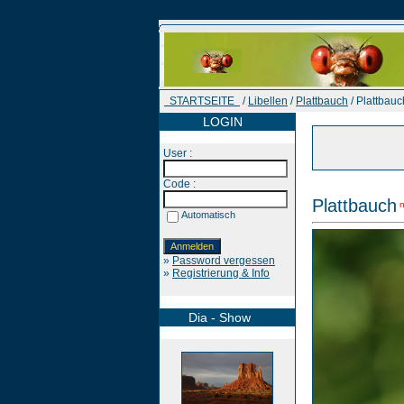
STARTSEITE
/
Libellen
/
Plattbauch
/ Plattbauc
LOGIN
User :
Code :
Plattbauch
Automatisch
»
Password vergessen
»
Registrierung & Info
Dia - Show