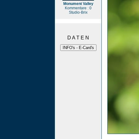
Monument Valley
Kommentare : 0
Studio-Brix
D A T E N