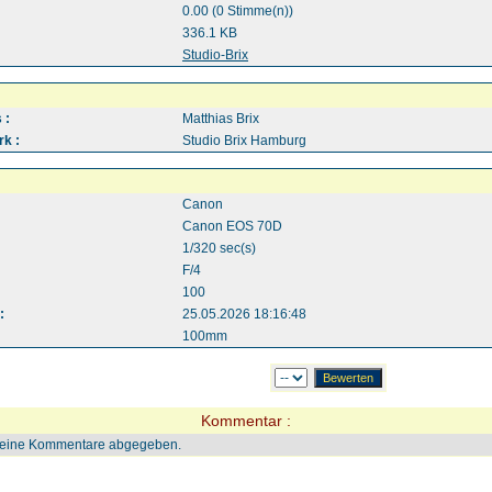
0.00 (0 Stimme(n))
336.1 KB
:
Studio-Brix
 :
Matthias Brix
k :
Studio Brix Hamburg
Canon
Canon EOS 70D
1/320 sec(s)
F/4
100
:
25.05.2026 18:16:48
100mm
Kommentar :
keine Kommentare abgegeben.