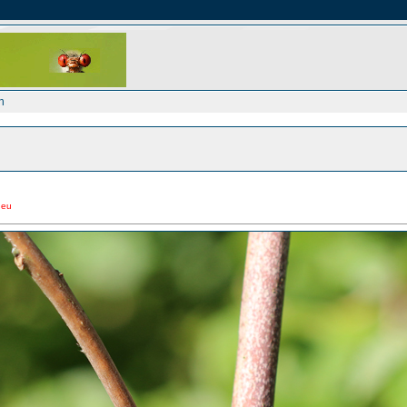
h
neu