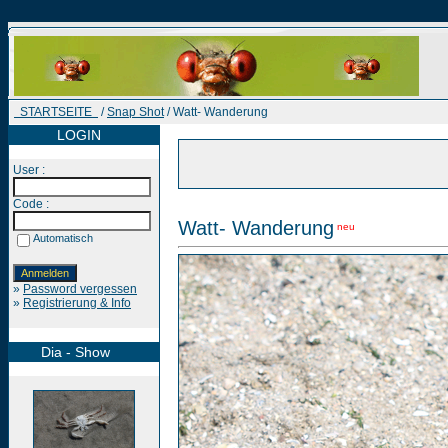
STARTSEITE
/
Snap Shot
/ Watt- Wanderung
LOGIN
User :
Code :
Watt- Wanderung
neu
Automatisch
»
Password vergessen
»
Registrierung & Info
Dia - Show