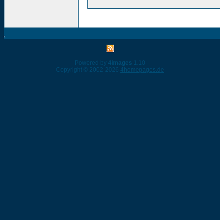
Powered by
4images
1.10
Copyright © 2002-2026
4homepages.de