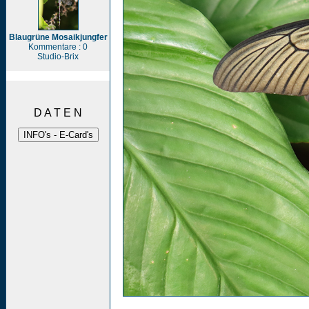
Blaugrüne Mosaikjungfer
Kommentare : 0
Studio-Brix
D A T E N