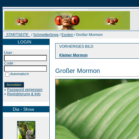
STARTSEITE
/
Schmetterlinge
/
Exoten
/ Großer Mormon
LOGIN
VORHERIGES BILD
User :
Kleiner Mormon
Code :
Großer Mormon
Automatisch
»
Password vergessen
»
Registrierung & Info
Dia - Show