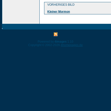
VORHERIGES BILD
Kleiner Mormon
Powered by
4images
1.10
Copyright © 2002-2026
4homepages.de