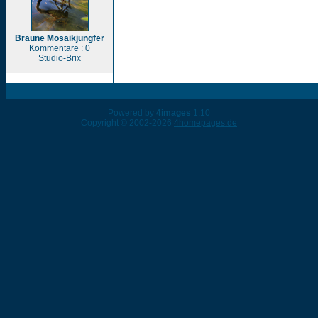
Braune Mosaikjungfer
Kommentare : 0
Studio-Brix
Powered by
4images
1.10
Copyright © 2002-2026
4homepages.de