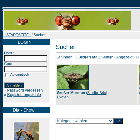
STARTSEITE
/ Suchen
LOGIN
Suchen
User :
Gefunden : 3 Bild(er) auf 1 Seite(n). Angezeigt : Bi
Code :
Automatisch
»
Password vergessen
Großer Mormon
(
Studio-Brix
)
»
Registrierung & Info
Exoten
Dia - Show