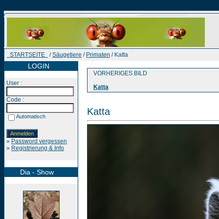
STARTSEITE
/
Säugetiere
/
Primaten
/ Katta
LOGIN
VORHERIGES BILD
User :
Katta
Code :
Katta
Automatisch
»
Password vergessen
»
Registrierung & Info
Dia - Show