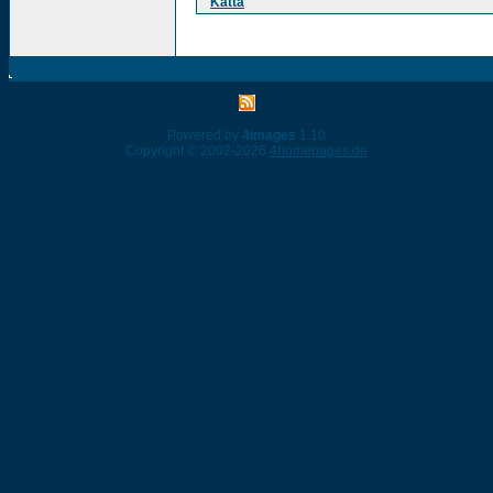
Katta
Powered by
4images
1.10
Copyright © 2002-2026
4homepages.de