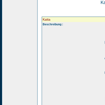
Ka
Katta
Beschreibung :