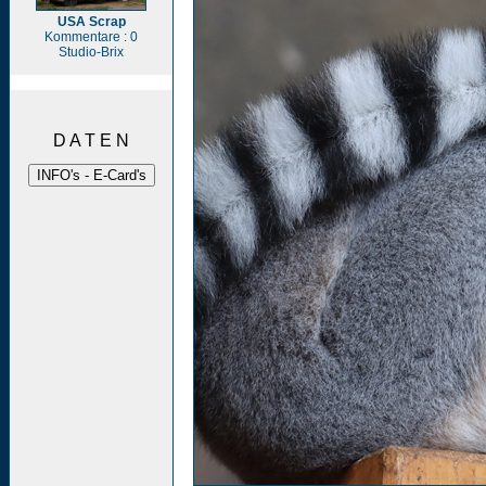
USA Scrap
Kommentare : 0
Studio-Brix
D A T E N