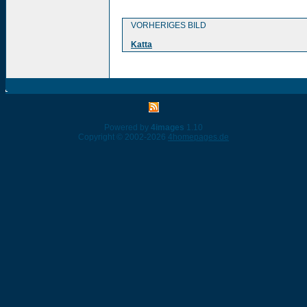
VORHERIGES BILD
Katta
Powered by
4images
1.10
Copyright © 2002-2026
4homepages.de