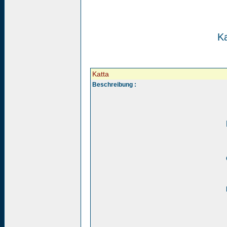
Ka
Katta
Beschreibung :