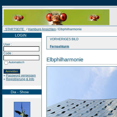
STARTSEITE
/
Hamburg Ansichten
/ Elbphilharmonie
LOGIN
VORHERIGES BILD
User :
Fernsehturm
Code :
Elbphilharmonie
Automatisch
»
Password vergessen
»
Registrierung & Info
Dia - Show