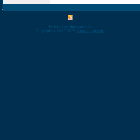
Powered by
4images
1.10
Copyright © 2002-2026
4homepages.de