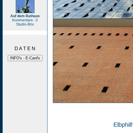
Auf dem Rathaus
Kommentare : 0
Studio-Brix
D A T E N
Elbphil