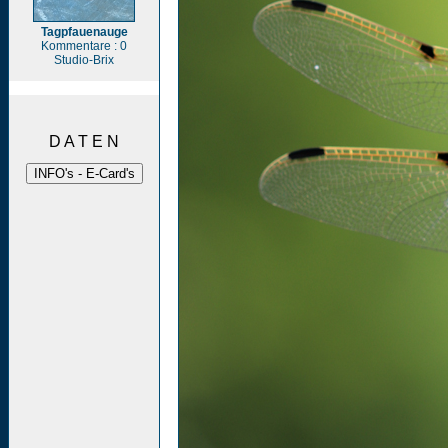
Tagpfauenauge
Kommentare : 0
Studio-Brix
D A T E N