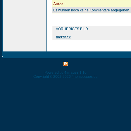
Autor :
Es wurden noch keine Kommentare abgegeben.
VORHERIGES BILD
Vierfleck
Powered by
4images
1.10
Copyright © 2002-2026
4homepages.de