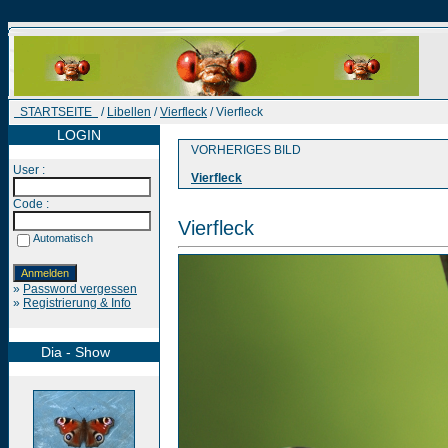
STARTSEITE
/
Libellen
/
Vierfleck
/ Vierfleck
LOGIN
VORHERIGES BILD
User :
Vierfleck
Code :
Vierfleck
Automatisch
»
Password vergessen
»
Registrierung & Info
Dia - Show