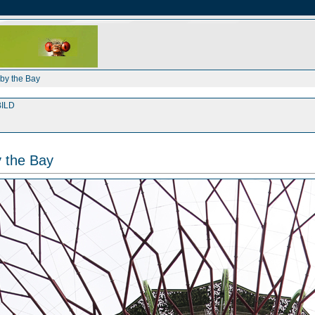
by the Bay
ILD
 the Bay