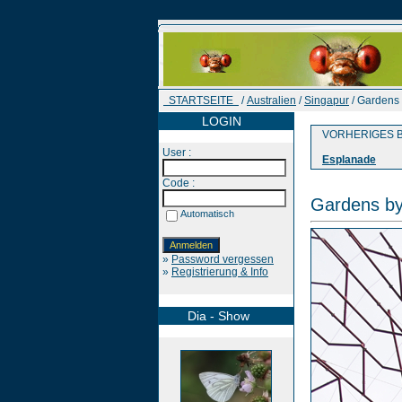
STARTSEITE
/
Australien
/
Singapur
/ Gardens 
LOGIN
VORHERIGES B
User :
Esplanade
Code :
Gardens by
Automatisch
»
Password vergessen
»
Registrierung & Info
Dia - Show