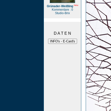
neu
Grünader-Weißling
Kommentare : 0
Studio-Brix
D A T E N