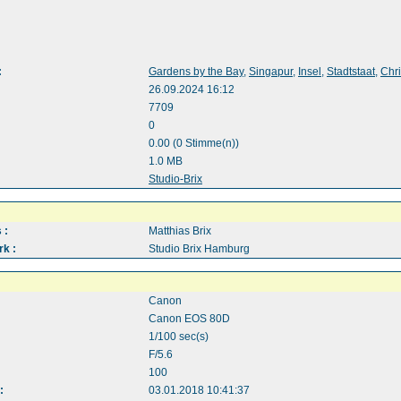
:
Gardens by the Bay
,
Singapur
,
Insel
,
Stadtstaat
,
Chr
26.09.2024 16:12
7709
0
0.00 (0 Stimme(n))
1.0 MB
:
Studio-Brix
 :
Matthias Brix
k :
Studio Brix Hamburg
Canon
Canon EOS 80D
1/100 sec(s)
F/5.6
100
:
03.01.2018 10:41:37