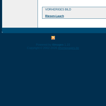
VORHERIGES BILD
Riesen-Lauch
Powered by
4images
1.10
Copyright © 2002-2026
4homepages.de