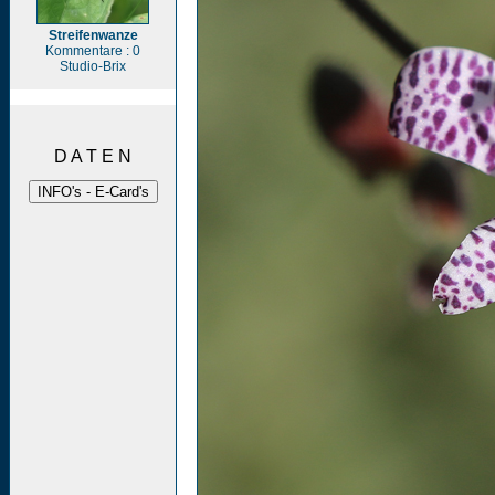
Streifenwanze
Kommentare : 0
Studio-Brix
D A T E N