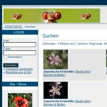
STARTSEITE
/ Suchen
LOGIN
Suchen
User :
Gefunden : 4 Bild(er) auf 1 Seite(n). Angezeigt : Bi
Code :
Automatisch
»
Password vergessen
Japanische Krötenlilie
(
Studio-Brix
)
»
Registrierung & Info
Blumen & Blüten
Dia - Show
Japanische Krötenlilie
(
Studio-Brix
)
Blumen & Blüten