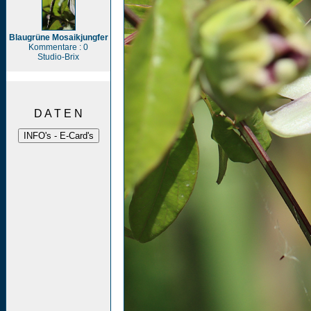
Blaugrüne Mosaikjungfer
Kommentare : 0
Studio-Brix
D A T E N