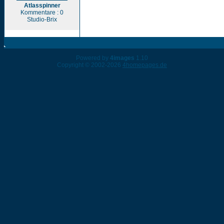
Atlasspinner
Kommentare : 0
Studio-Brix
Powered by
4images
1.10
Copyright © 2002-2026
4homepages.de