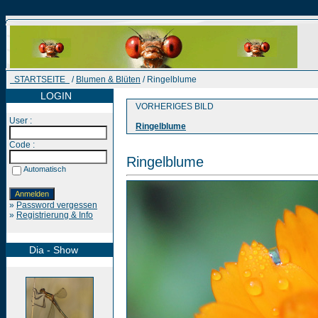
STARTSEITE
/
Blumen & Blüten
/ Ringelblume
LOGIN
VORHERIGES BILD
User :
Ringelblume
Code :
Ringelblume
Automatisch
»
Password vergessen
»
Registrierung & Info
Dia - Show