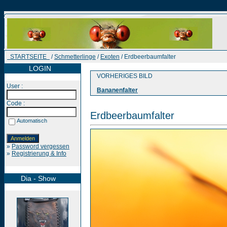
STARTSEITE
/
Schmetterlinge
/
Exoten
/ Erdbeerbaumfalter
LOGIN
VORHERIGES BILD
User :
Bananenfalter
Code :
Erdbeerbaumfalter
Automatisch
»
Password vergessen
»
Registrierung & Info
Dia - Show