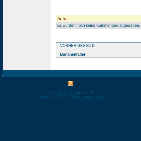
Autor :
Es wurden noch keine Kommentare abgegeben.
VORHERIGES BILD
Bananenfalter
Powered by
4images
1.10
Copyright © 2002-2026
4homepages.de