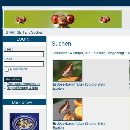
STARTSEITE
/ Suchen
LOGIN
Suchen
User :
Gefunden : 4 Bild(er) auf 1 Seite(n). Angezeigt : Bi
Code :
Automatisch
»
Password vergessen
Erdbeerbaumfalter
(
Studio-Brix
)
»
Registrierung & Info
Exoten
Dia - Show
Erdbeerbaumfalter
(
Studio-Brix
)
Exoten