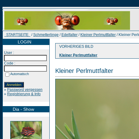
STARTSEITE
/
Schmetterlinge
/
Edelfalter
/
Kleiner Perlmuttfalter
/ Kleiner Perl
LOGIN
VORHERIGES BILD
User :
Kleiner Perlmuttfalter
Code :
Kleiner Perlmuttfalter
Automatisch
»
Password vergessen
»
Registrierung & Info
Dia - Show