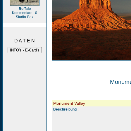
Buffalo
Kommentare : 0
Studio-Brix
D A T E N
Monumen
Monument Valley
Beschreibung :