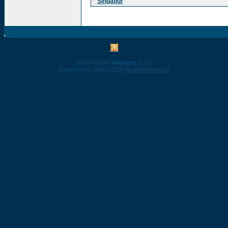
Singapur
Powered by
4images
1.10
Copyright © 2002-2026
4homepages.de