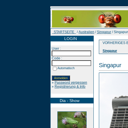
STARTSEITE
/
Australien
/
Singapur
/ Singapur
LOGIN
VORHERIGES B
User :
Singapur
Code :
Singapur
Automatisch
»
Password vergessen
»
Registrierung & Info
Dia - Show