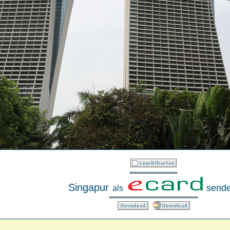
Singapur
sende
als