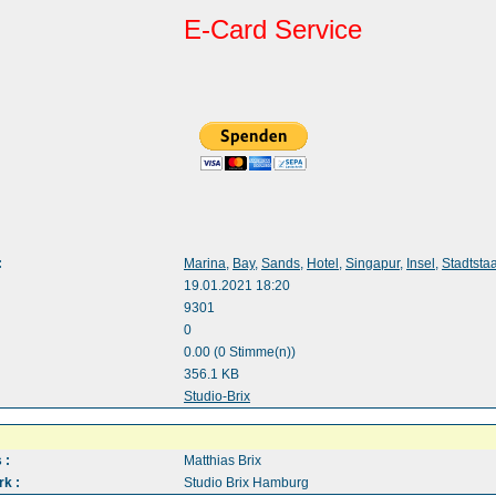
E-Card Service
:
Marina
,
Bay
,
Sands
,
Hotel
,
Singapur
,
Insel
,
Stadtstaa
19.01.2021 18:20
9301
0
0.00 (0 Stimme(n))
356.1 KB
:
Studio-Brix
 :
Matthias Brix
k :
Studio Brix Hamburg