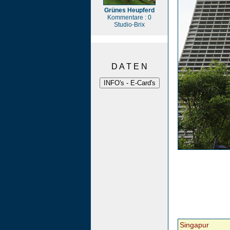
Grünes Heupferd
Kommentare : 0
Studio-Brix
D A T E N
Singapur