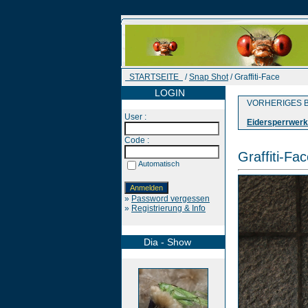
STARTSEITE
/
Snap Shot
/ Graffiti-Face
LOGIN
VORHERIGES B
User :
Eidersperrwerk
Code :
Graffiti-Fa
Automatisch
»
Password vergessen
»
Registrierung & Info
Dia - Show