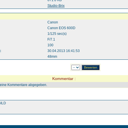
671.0 KB
:
Studio-Brix
Canon
Canon EOS 600D
1/125 sec(s)
F/7.1
100
:
30.04.2013 16:41:53
48mm
Kommentar :
keine Kommentare abgegeben.
ILD