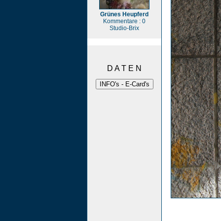
Grünes Heupferd
Kommentare : 0
Studio-Brix
D A T E N