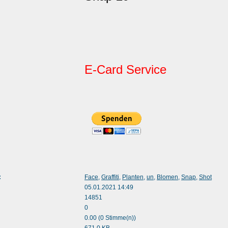
E-Card Service
:
Face
,
Graffiti
,
Planten
,
un
,
Blomen
,
Snap
,
Shot
05.01.2021 14:49
14851
0
0.00 (0 Stimme(n))