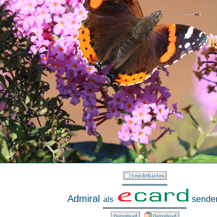
Admiral
sende
als