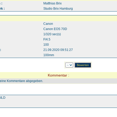
 :
Matthias Brix
k :
Studio Brix Hamburg
Canon
Canon EOS 70D
1/320 sec(s)
F/4.5
100
:
21.09.2020 09:51:27
100mm
Kommentar :
keine Kommentare abgegeben.
ILD