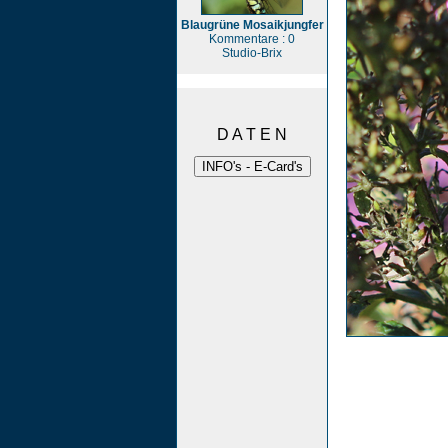
Blaugrüne Mosaikjungfer
Kommentare : 0
Studio-Brix
D A T E N