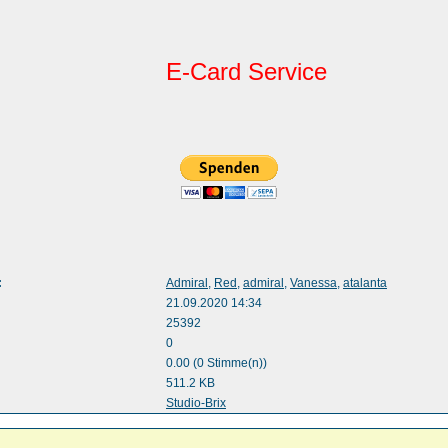
E-Card Service
:
Admiral
,
Red
,
admiral
,
Vanessa
,
atalanta
21.09.2020 14:34
25392
0
0.00 (0 Stimme(n))
511.2 KB
:
Studio-Brix