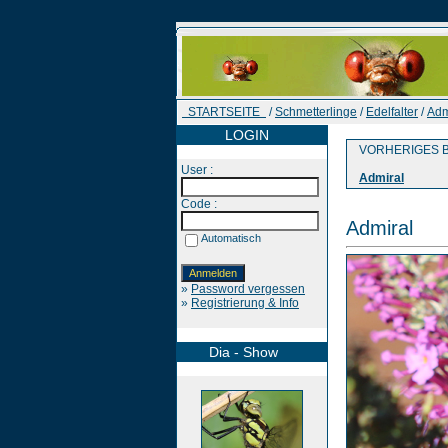
STARTSEITE
/
Schmetterlinge
/
Edelfalter
/
Adm
LOGIN
VORHERIGES B
User :
Admiral
Code :
Admiral
Automatisch
»
Password vergessen
»
Registrierung & Info
Dia - Show